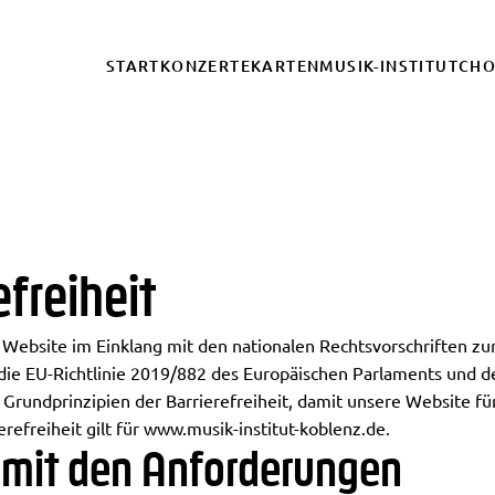
START
KONZERTE
KARTEN
MUSIK-INSTITUT
CH
efreiheit
 Website im Einklang mit den nationalen Rechtsvorschriften zur
die EU-Richtlinie 2019/882 des Europäischen Parlaments und de
e Grundprinzipien der Barrierefreiheit, damit unsere Website f
erefreiheit gilt für
www.musik-institut-koblenz.de
.
t mit den Anforderungen