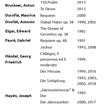
150.Psalm
2013
Bruckner, Anton
Te Deum
2013
Duruflé, Maurice
Requiem
2000
Dvořák, Antonín
Stabat Mater op. 58
1990, 2002
The Dream of
Elgar, Edward
1992
Gerontius op. 38
Fauré, Gabriel
Requiem op. 48
1991
Joshua
1993, 2008
L’Allegro, il
Händel, Georg
penseroso ed il
1996
Friedrich
moderato
Der Messias
1999, 2016
1993, 2003,
Die Schöpfung
2005, 2018
„Harmoniemesse“ B-
1995
Haydn, Joseph
Dur
Die Jahreszeiten
2000, 2017