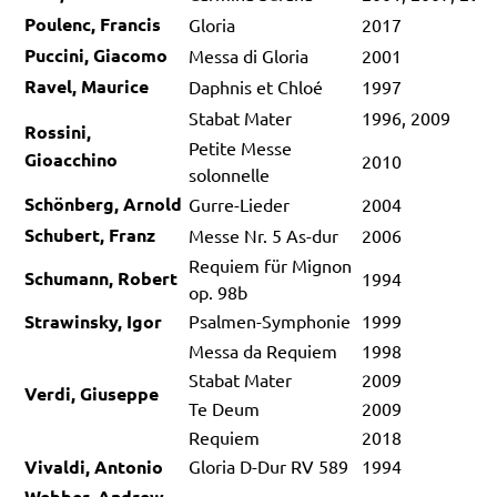
Poulenc, Francis
Gloria
2017
Puccini, Giacomo
Messa di Gloria
2001
Ravel, Maurice
Daphnis et Chloé
1997
Stabat Mater
1996, 2009
Rossini,
Petite Messe
Gioacchino
2010
solonnelle
Schönberg, Arnold
Gurre-Lieder
2004
Schubert, Franz
Messe Nr. 5 As-dur
2006
Requiem für Mignon
Schumann, Robert
1994
op. 98b
Strawinsky, Igor
Psalmen-Symphonie
1999
Messa da Requiem
1998
Stabat Mater
2009
Verdi, Giuseppe
Te Deum
2009
Requiem
2018
Vivaldi, Antonio
Gloria D-Dur RV 589
1994
Webber, Andrew