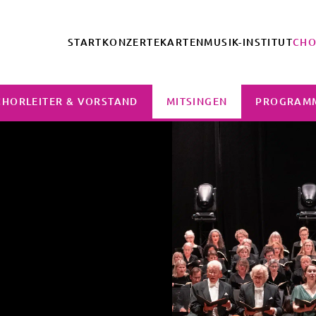
START
KONZERTE
KARTEN
MUSIK-INSTITUT
CH
CHORLEITER & VORSTAND
MITSINGEN
PROGRAM