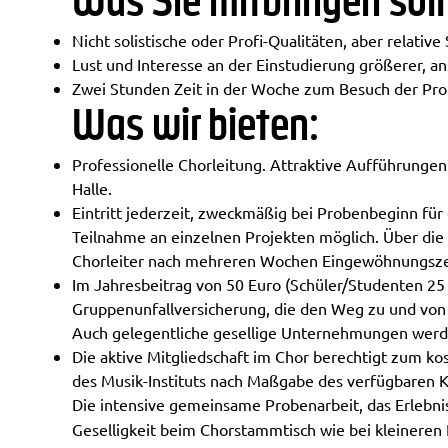
Was Sie mitbringen soll
Nicht solistische oder Profi-Qualitäten, aber relativ
Lust und Interesse an der Einstudierung größerer, a
Zwei Stunden Zeit in der Woche zum Besuch der Pr
Was wir bieten:
Professionelle Chorleitung. Attraktive Aufführunge
Halle.
Eintritt jederzeit, zweckmäßig bei Probenbeginn fü
Teilnahme an einzelnen Projekten möglich. Über di
Chorleiter nach mehreren Wochen Eingewöhnungsze
Im Jahresbeitrag von 50 Euro (Schüler/Studenten 25 
Gruppenunfallversicherung, die den Weg zu und von
Auch gelegentliche gesellige Unternehmungen werde
Die aktive Mitgliedschaft im Chor berechtigt zum kos
des Musik-Instituts nach Maßgabe des verfügbaren 
Die intensive gemeinsame Probenarbeit, das Erlebni
Geselligkeit beim Chorstammtisch wie bei kleineren